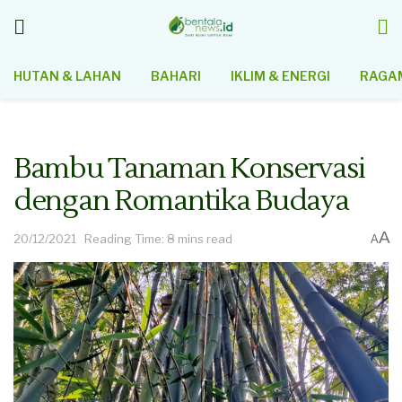
HUTAN & LAHAN
BAHARI
IKLIM & ENERGI
RAGAM
Bambu Tanaman Konservasi
dengan Romantika Budaya
A
20/12/2021
Reading Time: 8 mins read
A