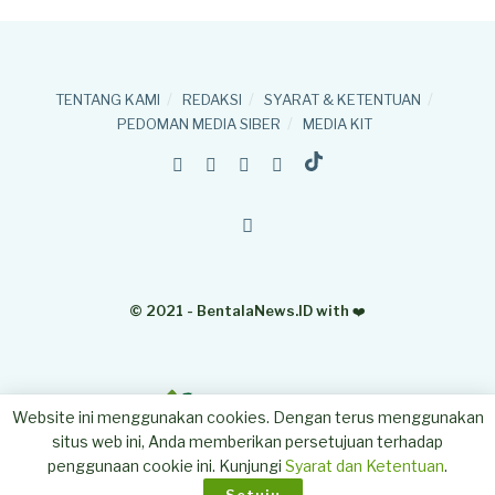
Masyarakat tradisional Indonesia di masa lalu
menggunakan bambu sebagai alat untuk memotong
tali pusar bayi. Suku Jawa dan Sunda khususnya,
TENTANG KAMI
REDAKSI
SYARAT & KETENTUAN
menyayat kulit sebatang bambu untuk mendapatkan
PEDOMAN MEDIA SIBER
MEDIA KIT
potongan tipis yang tajam. Orang Jawa menyebut pisau
tajam dari kulit bambu ini sebagai Welad.
BACA JUGA
Pengelolaan Kawasan Konservasi
Berkelanjutan Bisa Berdampak Ekonomi
© 2021 - BentalaNews.ID with
❤️
24/11/2024
Setelah Covid-19, Waspadai Potensi Zoonosis
Lanjutan
Website ini menggunakan cookies. Dengan terus menggunakan
02/04/2023
situs web ini, Anda memberikan persetujuan terhadap
penggunaan cookie ini. Kunjungi
Syarat dan Ketentuan
.