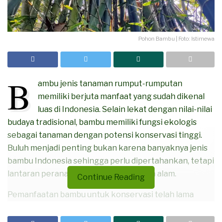
Pohon Bambu | Foto: Istimewa
B
ambu jenis tanaman rumput-rumputan
memiliki berjuta manfaat yang sudah dikenal
luas di Indonesia. Selain lekat dengan nilai-nilai
budaya tradisional, bambu memiliki fungsi ekologis
sebagai tanaman dengan potensi konservasi tinggi.
Buluh menjadi penting bukan karena banyaknya jenis
bambu Indonesia sehingga perlu dipertahankan, tetapi
lantaran peranannya dalam pelestarian alam.
Continue Reading
Pemanfaatan bambu untuk konservasi telah lama
dilakukan. Semua itu bisa dilihat dari banyaknya
rumpun tanaman endemik Indonesia ini di sepanjang