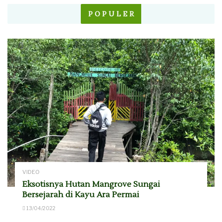
P O P U L E R
VIDEO
Eksotisnya Hutan Mangrove Sungai
Bersejarah di Kayu Ara Permai
13/04/2022