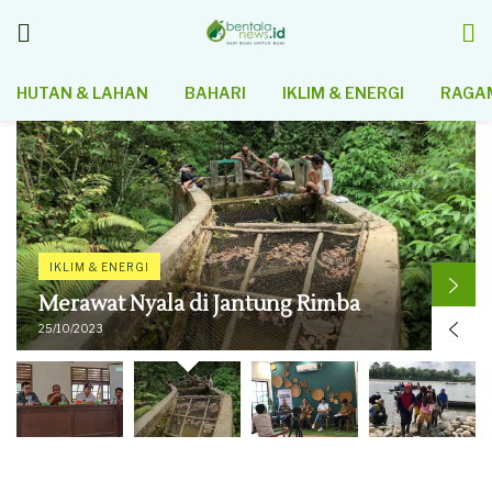
HUTAN & LAHAN
BAHARI
IKLIM & ENERGI
RAGAM
IKLIM & ENERGI
Energi Bersih Harus Bebas Polutan
12/10/2023